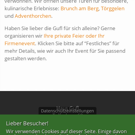
verwöhnen. Wir öffnen unsere Türen für besondere,
kulinarische Erlebnisse:
Brunch am Berg
,
Törggelen
und
Adventhorchen
.
Haben Sie lieber die Gufl für sich alleine? Gerne
organisieren wir
Ihre private Feier oder Ihr
Firmenevent
. Klicken Sie bitte auf “Festliches” für
mehr Details, wie wir auch Ihr Event für Sie passend
gestalten werden.
Haus Gufl
Datenschutzeinstellungen
Tulferberg 60
A-6075 Tulfes
Lieber Besucher!
Wir verwenden Cookies auf dieser Seite. Einige davon
Tel: +43 676 844639201