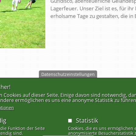
Gufldisco, abenteuerliche Geländes
Lagerfeuer. Unser Ziel ist es, für i
erholsame Tage zu gestalten, die in 
Datenschutzeinstellungen
her!
FUSSZEILENMENÜ
 Cookies auf dieser Seite. Einige davon sind notwendig, dam
 Andere ermöglichen es uns eine anonyme Statistik zu führen
ationen
ig
Statistik
 die Funktion der Seite
Cookies, die es uns ermöglichen 
endig sind.
anonymisierte Besucherstatistik 