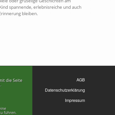
piele oder gruselige Geschichten am
hr Kind spannende, erlebnisreiche und auch
Erinnerung bleiben.
AGB
it die Seite
.
Datenschutzerklärung
Impressum
eine
zu führen.