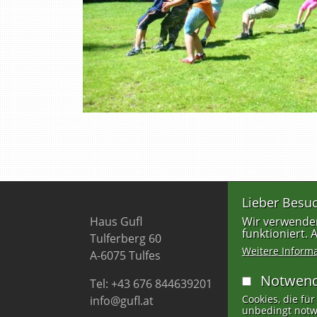
Lieber Besuc
Haus Gufl
Wir verwenden
funktioniert.
Tulferberg 60
Weitere Inform
A-6075 Tulfes
Notwend
Tel: +43 676 844639201
Cookies, die für
info@gufl.at
unbedingt notw