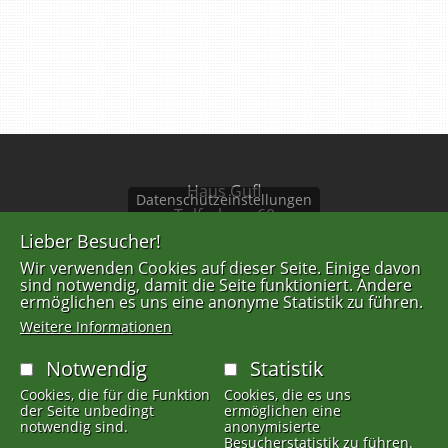
Haus Gufl
Datenschutzeinstellungen
Tulferberg 60
A-6075 Tulfes
Lieber Besucher!
Wir verwenden Cookies auf dieser Seite. Einige davon
Tel: +43 676 844639201
sind notwendig, damit die Seite funktioniert. Andere
ermöglichen es uns eine anonyme Statistik zu führen.
info@gufl.at
Weitere Informationen
Notwendig
Statistik
FUSSZEILENMENÜ
AGB
Cookies, die für die Funktion
Cookies, die es uns
der Seite unbedingt
ermöglichen eine
Datenschutzerklärung
notwendig sind.
anonymisierte
Besucherstatistik zu führen.